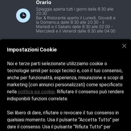
Orario
Spiaggia aperta tutti i giorni dalle 8:30 alle
20:30
Bar & Ristorante aperto il Lunedì, Giovedì e
la Domenica dalle 8:30 alle 20:30 - il
Martedì e il Sabato dalle 8:30 alle 02:00 -
Mercoledì e il Venerdì dalle 8:30 alle 04:00
Email
Impostazioni Cookie
coop.essenza@gmail.com
Noi e terze parti selezionate utilizziamo cookie o
tecnologie simili per scopi tecnici e, con il tuo consenso,
Telefono
anche per funzionalità, esperienza, misurazione e scopi di
+39
3409524092
marketing (con annunci personalizzati) come specificato
nella
politica sui cookie
. Rifiutare il consenso può rendere
indisponibili funzioni correlate.
Cookie Policy
Sei libero di dare, rifiutare o revocare il tuo consenso in
qualsiasi momento. Usa il pulsante “Accetta Tutto” per
Privacy Policy
dare il consenso. Usa il pulsante “Rifiuta Tutto” per